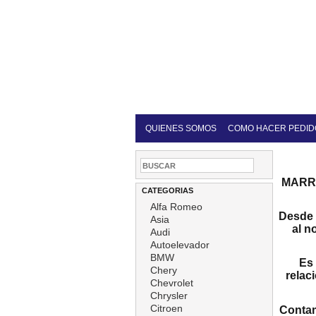
QUIENES SOMOS
COMO HACER PEDID
MARRO
CATEGORIAS
Alfa Romeo
Desde 
Asia
al n
Audi
Autoelevador
BMW
Es 
Chery
relac
Chevrolet
Chrysler
Citroen
Contam