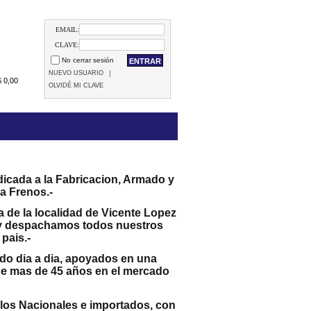
EMAIL:
CLAVE:
No cerrar sesión
|
NUEVO USUARIO
$
0,00
OLVIDÉ MI CLAVE
cada a la Fabricacion, Armado y
a Frenos.-
 de la localidad de Vicente Lopez
 y despachamos todos nuestros
pais.-
do dia a dia, apoyados en una
 de mas de 45 años en el mercado
los Nacionales e importados, con