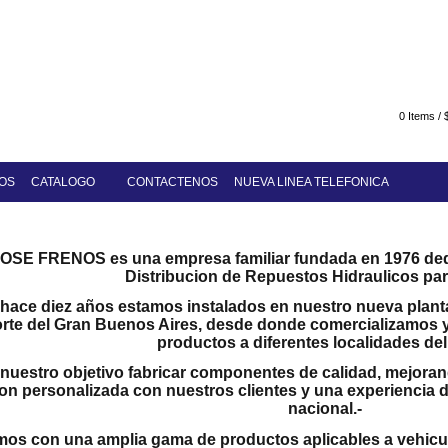
0
Items
/
OS
CATALOGO
CONTACTENOS
NUEVA LINEA TELEFONICA
SE FRENOS es una empresa familiar fundada en 1976 dedi
Distribucion de Repuestos Hidraulicos par
hace diez años estamos instalados en nuestro nueva planta
orte del Gran Buenos Aires, desde donde comercializamos
productos a diferentes localidades del 
nuestro objetivo fabricar componentes de calidad, mejoran
ion personalizada con nuestros clientes y una experiencia
nacional.-
os con una amplia gama de productos aplicables a vehicu