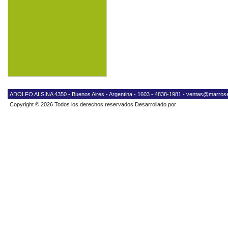
ADOLFO ALSINA 4350 - Buenos Aires - Argentina - 1603 - 4838-1981 -
ventas@marrose
Copyright © 2026 Todos los derechos reservados Desarrollado por
Neostore®