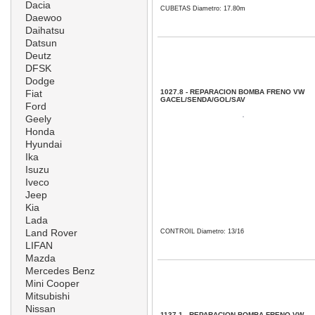
Dacia
CUBETAS Diametro: 17.80m
Daewoo
Daihatsu
Datsun
Deutz
DFSK
Dodge
Fiat
1027.8 - REPARACION BOMBA FRENO VW
GACEL/SENDA/GOL/SAV
Ford
Geely
Honda
Hyundai
Ika
Isuzu
Iveco
Jeep
Kia
Lada
Land Rover
CONTROIL Diametro: 13/16
LIFAN
Mazda
Mercedes Benz
Mini Cooper
Mitsubishi
Nissan
1137.1 - REPARACION BOMBA FRENO VW