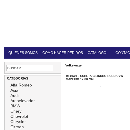
QUIENES SOMOS
COMO HACER PEDIDOS
CATALOGO
CONTAC
Volkswagen
01494/1 - CUBETA CILINDRO RUEDA VW
CATEGORIAS
SAVEIRO 17.80 MM
Alfa Romeo
Asia
Audi
Autoelevador
BMW
Chery
Chevrolet
Chrysler
Citroen