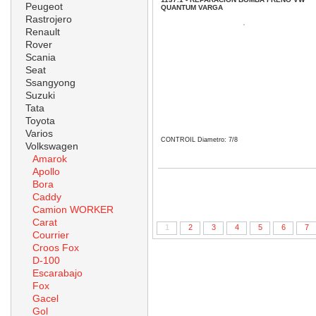
Peugeot
QUANTUM VARGA
Rastrojero
Renault
Rover
Scania
Seat
Ssangyong
Suzuki
Tata
Toyota
Varios
CONTROIL Diametro: 7/8
Volkswagen
Amarok
Apollo
Bora
Caddy
Camion WORKER
Carat
1
2
3
4
5
6
7
Courrier
Croos Fox
D-100
Escarabajo
Fox
Gacel
Gol