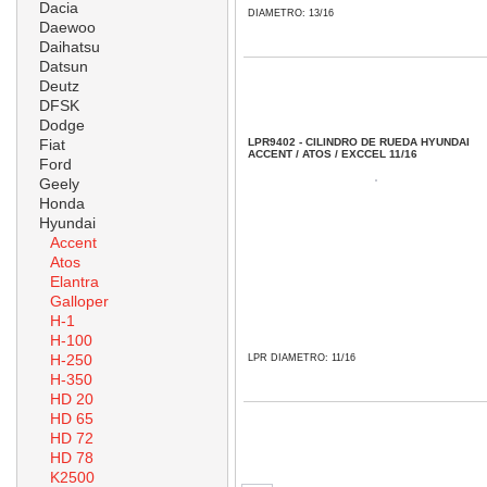
Dacia
DIAMETRO: 13/16
Daewoo
Daihatsu
Datsun
Deutz
DFSK
Dodge
Fiat
LPR9402 - CILINDRO DE RUEDA HYUNDAI
ACCENT / ATOS / EXCCEL 11/16
Ford
Geely
Honda
Hyundai
Accent
Atos
Elantra
Galloper
H-1
H-100
H-250
LPR DIAMETRO: 11/16
H-350
HD 20
HD 65
HD 72
HD 78
K2500