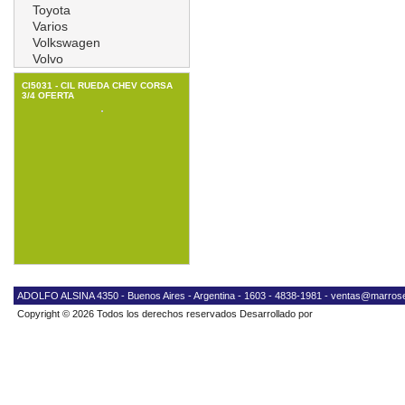
Toyota
Varios
Volkswagen
Volvo
CI5031 - CIL RUEDA CHEV CORSA
3/4 OFERTA
ADOLFO ALSINA 4350 - Buenos Aires - Argentina - 1603 - 4838-1981 -
ventas@marrose
Copyright © 2026 Todos los derechos reservados Desarrollado por
Neostore®